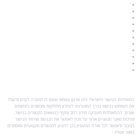
גישור זוגי
תהליך גירושים
גירושין וילדים
איך להתגרש נכון
משמורת ילדים
הסכם גישור
תקנות הליך גישור
הליך גישור
סודיות וחיסיון
מגשרים מוסמכים
A & Q – שאלות ותשובות
אודות התאחדות הגישור
התאחדות הגישור הישראלי הינו ארגון עצמאי ששם לו למטרה לקדם ולעודד
את השימוש בגישור כדרך המועדפת לפתרון מחלוקות וסכסוכים בתחומים
שונים. ההתאחדות מעניקה מידע רחב ומקיף בנושאים הקשורים בגישור,
ומרכזת מאגר מגשרים ארצי על מנת לאפשר את הנגשת שירותי הגישור
לציבור ולאפשר לכל אזרח המעוניין בכך להגיע למגשרים מקצועיים ומוסמכים
באזור מגוריו -
מפת אתר