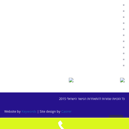
מדריך להגשת תביעת מזונות
טפסים משפטיים בענייני משפחה
ספרות מקצועית בנושאי גישור
————————————–
מגשרים מומלצים בתל אביב
מגשרים מומלצים באזור השרון
מגשרים מומלצים בחיפה
מגשרים מומלצים ברמת השרון
מגשרים מומלצים ברעננה
מגשרים מומלצים בתל מונד
————————————–
כל הזכויות שמורות להתאחדות הגישור הישראלי 2015
Website by
Keywords
| Site design by
Casirer
גלילה