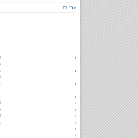
« הקודם
התאחדות הגישור הישראלי
א
הליך גישור לגירושין
ה
גירושין בהסכמה
ע
גישור משפחתי
א
גישור זוגי
ל
תהליך גירושים
ש
גירושין וילדים
ו
איך להתגרש נכון
ו
משמורת ילדים
ל
הסכם גישור
ל
תקנות הליך גישור
ל
הליך גישור
ב
סודיות וחיסיון
מגשרים מוסמכים