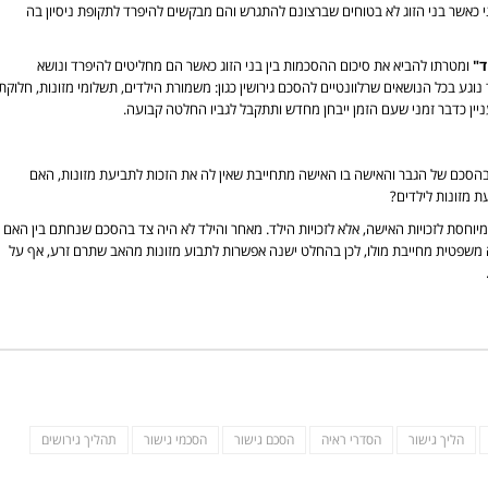
י כאשר בני הזוג לא בטוחים שברצונם להתגרש והם מבקשים להיפרד לתקופת ניסיון בה
ד"
ומטרתו להביא את סיכום ההסכמות בין בני הזוג כאשר הם מחליטים להיפרד ונושא
נוגע בכל הנושאים שרלוונטיים להסכם גירושין כגון: משמורת הילדים, תשלומי מזונות, חלוקת
עניין כדבר זמני שעם הזמן ייבחן מחדש ותתקבל לגביו החלטה קבועה.
הסכם של הגבר והאישה בו האישה מתחייבת שאין לה את הזכות לתביעת מזונות, האם
 מזונות לילדים?
וחסת לזכויות האישה, אלא לזכויות הילד. מאחר והילד לא היה צד בהסכם שנחתם בין האם
 משפטית מחייבת מולו, לכן בהחלט ישנה אפשרות לתבוע מזונות מהאב שתרם זרע, אף על
הליך גישור
הסדרי ראיה
הסכם גישור
הסכמי גישור
תהליך גירושים