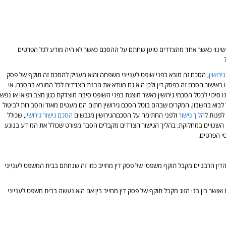
ו שינוי כאשר אחד מהצדדים טוען שחתם על ההסכם כאשר לא היה מודע לכל הפרטים
ירושין
, הסכם זה מובא בפני שופט לענייני משפחה והוא מעניק להסכם זה תוקף של פסק
 באישור הסכם זה כפסק דין ולכן הוא גם מוודא את הבנת הצדדים לכל המובא בהסכם. אי
ו סיכוי לבטל הסכמי גירושין כאשר מוצגת בפני השופט סיבה מוצדקת כגון מצב רפואי או נפשי
לבוא בחשבון. המקרים שבהם בוטל הסכם גירושין חתום הם מעטים מאוד והסבירות לביטול
לפנות ל
הליך גישור
ולפני החתימה על הסכםהגירושין מגבשים
הסכם גישור גירושין
, שכולל
שנויים במחלוקת. בהליך הגישור הצדדים מקבלים הסבר מפורט שכולל את המידע בנוגע
י הפרטים.
ין הרבניים מקבל תוקף משפטי של פסק דין מחייב כמו זה שנחתם בבית המשפט לענייני
אושר בין בני הזוג מקבל תוקף של פסק דין מחייב בין אם הוא נעשה בבית משפט לענייני