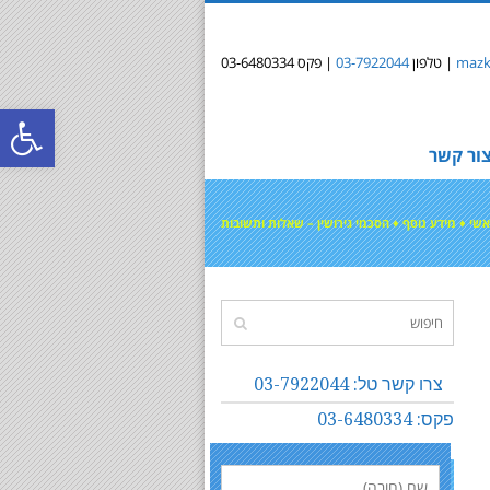
mazki
| טלפון
03-7922044
| פקס 03-6480334
פתח
ור קשר
סרג
נגי
אשי
♦
מידע נוסף
♦
הסכמי גירושין – שאלות ותשובות
צרו קשר טל: 03-7922044
פקס: 03-6480334