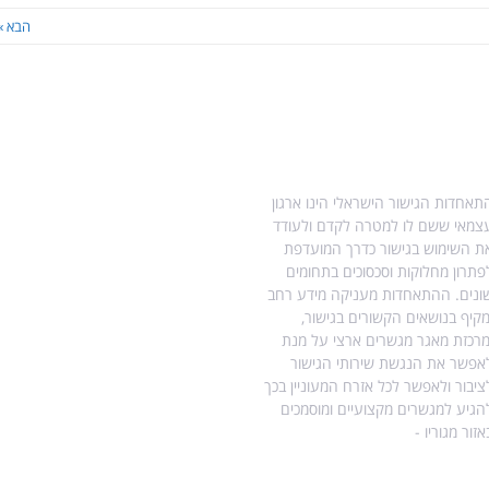
הבא »
ודות התאחדות הגישור
מידע נוסף בנושא גישור
תאחדות הגישור הישראלי הינו ארגון
עו"ד הילה ויטקובסקי-פרץ, מגשרת
צמאי ששם לו למטרה לקדם ולעודד
ומטפלת רגשית.
ת השימוש בגישור כדרך המועדפת
מדריך לגירושין עם ילדים
פתרון מחלוקות וסכסוכים בתחומים
ונים. ההתאחדות מעניקה מידע רחב
גישור גירושין ללא ילדים
מקיף בנושאים הקשורים בגישור,
מרכזת מאגר מגשרים ארצי על מנת
הסכמי זוגיות
אפשר את הנגשת שירותי הגישור
ציבור ולאפשר לכל אזרח המעוניין בכך
השפעת גירושין על ילדים – טיפים
הגיע למגשרים מקצועיים ומוסמכים
והמלצות
אזור מגוריו -
מפת אתר
אפוטרופוס ילדים בהליך גירושין