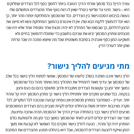
עורכי הדין? בכל סכסוך אזרחי הדרך הטובה ביותר לחסוך כסף לכל הצדדים שחלוקים
היא – גישור. מינוי צד שלישי ניטרלי שאין לו רווח באף אחד מהצדדים והתשלום שלו
נעשה בגיבוש הסכם גישור בין הצדדים. ככל שהסכסוך והמחלוקת יפתרו מהר יותר, כך
הוא יוכל להמשיך ללקוח הבא שלו. אין לו אינטרס בהמשך המחלוקת והוא לא מייצג את
הרצון להילחם, כך שבסופו של התהליך לא יהיה מנצח אחד ומפסיד אחד אלא יהיו שני
מנצחים ופתרון הסכסוך יביא את שניכם בחשבון כדי שתוכלו להמשיך בחיים ולא
תשקיעו המון כסף ואנרגיה בסחבת משפטית שכל מה שיוצא ממנה זה שכר טרחה
שמן יותר לעורכי הדין.
מתי מגיעים להליך גישור?
הליך גישור איננו מותנה בשלב כלשהו של הסכסוך, אפשר לפתוח הליך גישור בכל שלב
של הסכסוך אך עדיף מאוד להתחיל את התהליך כמה שיותר מהר! ככל שהסכסוך
נמשך יותר זמן כך עקשנות הצדדים מתגברת ולרוב מתווסף בהם גם כעס ורצון
בנקמה. ככל שתגיעו מוקדם יותר ותתחילו הליך גישור כך פתרון הסכסוך יהיה קל ומהיר
יותר. ועדיין – כשמדובר בפתרון סכסוכים אין נוסחה קבועה שנכונה לכל המקרים, לכל
מקרה מורכבות ייחודית משלו ובהחלט יכולים לקרות מצבים בהם הצדדים המסוכסכים
מגיעים להליך גישור כבר בהתחלה ועדיין הדרך אל ההסכמה תהיה ארוכה ומייגעת.
מצד שני הצדדים יכולים להגיע לאחר שהסכסוך נמשך כבר זמן מה ולהפתעת כולם
הפתרון יהיה קל ומהיר.. הגעה להליך גישור מוקדם ככל האפשר לא קובעת את משך
הזמן שייקח להגעת הצדדים להסכמה, אבל היא בהחלט תמנע מהצדדים את הסחבת