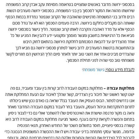
בסכסוכי ירושה מדובר באנשים שמצויים בטראומה מסוימת עקב אבדן קרוב המשפחה
שירושתו מהווה את המקור לסכסוך בין בני המשפחה. בסכסוכי ירושה מעורבים רגשות
רבים ולרוב בני המשפחה מרגישים שהאהבה של הקרוב שנפטר נמדדת בכמות הכסף
שאותה הם מקבלים כחלקם בירושה. הרבה פעמים הסכסוך הוא לא על גודל סכום
הכסף אלא על מדד האהבה והקרבה לאותו קרוב שנפטר. הליך גישור בסכסוכי ירושה
מביא את כל הרגישויות בחשבון ומגשר מוסמך ומקצועי ידע להבין את המניע של כל
אחד מהצדדים עד להבאת הסכמתם לחלוקת הירושה בהתאם לחוק היבש
ובהתחשבות ברגשות המעורבים. לרוב גישור לפתרון סכסוכי ירושה גם מביא לכך
שהצדדים מבינים אחד את השני טוב יותר ולאחר סיום הליך הגירושין הם חוזרים לקשר
משפחתי טוב כפי שהיה לפני תחילת הסכסוך.
לקבלת מידע נוסף:
גישור משפחתי
מחלוקות עבודה –
מחלוקות במקום העבודה לרוב קורות בין עובד ומעביד, גם פה
ישנו קשר ראשוני של חיבור בין הצדדים, קשר שהלך לאיבוד עם הגעת המחלוקת אותה
אנו נדרשים לפתור. הבוס העסיק את העובד בגלל שראה בו כאדם נכון שיש ביכולתו
לתרום להתקדמות וניהול העסק, והעובד בחר לעבוד במקום העבודה המדובר מאחר
וראה בו מקור פרנסה שישרת את האינטרסים שלו להשתכר ואולי גם כדי לצבור ניסיון
בתחום והכשרה לקראת קידום בענף. כאשר מגיעה מחלוקת במקום העבודה לרוב היא
קשורה בכספי פיצויים, חוסר בתשלום השכר של החודש האחרון, תנאי הפנסיה
וכדומה.. מגשר עסקי מתמחה בדיני עבודה ויש לו את ההכשרה המשפטית הנכונה כדי
להבהיר לכל הצדדים את הזכויות והחובות שלהם הם נדרשים מבחינת החוק, ובנוסף