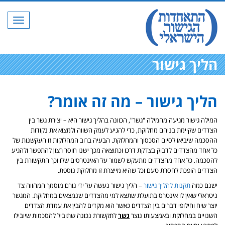
תפריט
הליך גישור
הליך גישור – מה זה אומר?
המילה גישור מגיעה מהמילה "גשר", הכוונה בהליך גישור היא – יצירת גשר בין
הצדדים שקיימת בניהם מחלוקת, כדי להגיע לעמק השווה ולמצוא את נקודות
ההסכמה שיביאו לסיום הסכסוך והמחלוקת. הבעיה ברוב המחלוקות זו העקשנות של
כל אחד מהצדדים לדבוק בצדקת דרכו וכתוצאה מכך ישנו חוסר רצון להתפשר ולהגיע
להסכמה. כל אחד מהצדדים מתעקש לשמור על האינטרסים שלו וכך התקשורת בין
הצדדים הופכת לחסרת טעם וכל שהיא מייצרת זו מחלוקת נוספת.
ישנם כמה
תקנות להליך גישור
– הליך גישור נעשה על ידי גורם מוסמך המהווה צד
ניטראלי שאין לו אינטרס בתועלת שתצא למי מהצדדים שנמצאים במחלוקת. המגשר
יוצר שיח וחילופי דברים בין הצדדים כאשר הוא מקדים להבין את עמדת הצדדים
השנויים במחלוקת ובאמצעותו נוצר
גשר
לתקשורת נכונה שתוביל להסכמות שיובילו