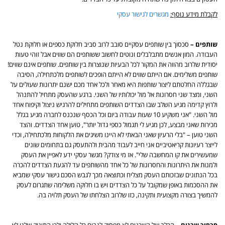
לקבלת מידע נוסף:
מגשרים לגישור עסקי
שותפים –
סכסוך בין שותפים עסקיים סובב לרוב סביב חלוקת כספים או חלוקת נטל
העבודה. המון אנשים מתבלבלים ונוטים לחשוב ששותפים הם שווים אבל זוהי טעות
יסודית שלרוב מהווה את המקור לכל הבעיות שנוצרות בין שותפים. שותפים אינם שווים!
שותפים משלימים. אם הייתם שווים לא הייתם הופכים לשותפים מלכתחילה, הסיבה
שבגללה החלטתם ליצור שותפות היא מאחר ולכל אחד מכם ישנם יתרונות שעולים על
השני, ומצד שני חסרונות אל מול יכולותיו של השני. ברגע שהעסק מתחיל להתנהל
ולרוץ קדימה מגיע השלב שבו הצדדים השותפים מתחילים להרגיש ניצול וקיפוח אחד
מול השני. "אני משקיע 10 שעות עבודה ביום וכל הכסף שנכנס לחברה מגיע בגלל
מכירות שאני מבצע, לכן מגיע לי תגמול כספי גדול יותר", טוען אחד הצדדים. והצד
השני טוען – "בלי הרעיון שאני הבאתי לא היינו משיגים את הלקוחות מלכתחילה, וכדי
לייצר רעיונות קריאטיביים אני חייב לעבוד מהבית ולהתעסק גם בתחומים שונים
שמעשירים את קו המחשבה שלי". אז מי צודק? מגשר עסקי ידע לאפיין את העסק
ולמנות את היתרונות והחסרונות של כל אחד מהשותפים עד להגעת הצדדים להכרה
בכל הנתונים שבזכותם העסק מצליח וכתוצאה מכך לגבש הסכם גישור עסקי שמביא
את ההסכמות באופן שמקובל על כל הצדדים ויש בו חלוקה משלימה שתגרום לעסק
להמשיך בצורה מקצועית ותקינה, כזו שלרוב הצלחתו של העסק תלויה בה.