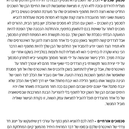
סכסוך שכנים –
הכלב של השכנים לא מפסיק לנבוח כל הלילה ולכן התינוק שלנו לא
מצליח להירדם ובוכה ללא הרף, זו מציאות שמשבשת לנו את החיים! הבן של השכנים
החליט שהוא רוצה להיות מתופף והאימונים שלו על מערכת התופים נעשים בדיוק
בשעות שאני חוזר מהעבודה ורוצה קצת שקט! לא חסרות סיבות שעלולות להביא
לסכסוך בין השכנים – השכן עם הכלב לא מסכים שהכלב ישן בתוך הבית, ההורים לא
מוכנים לוותר על שאיפת בנם להתאמן בתיפוף, וההחלטה הנכונה שלך הופכת להיות
המועקה הבלתי נסבלת של השכן שלך. גם פה תקשורת היא המפתח לפתרון הסכסוך,
אבל לצדדים קשה לתקשר באופן נכון כי כל אחד מהם רוצה להגן על האינטרסים שלו
ולא תמיד הצד השני יודע להסביר איך החלום של הבן שלך להיות מתופף הוא הדבר
הכי נורא שקרה לו בחיים כי הוא לא מצליח לנוח ולצפות בטלביזיה בשקט אחרי יום
עבודה מפרך. הליך גישור שנעשה על ידי מגשר מוסמך ומקצועי יביא לפתרון הסכסוך
על ידי יצירת גשר תקשורתי בין הצדדים כדי שאף אחד מהם לא יצטרך לוותר על
האינטרס שלו, אבל כן יאלץ להתחשב בשכן ולהכניס את האינטרס שלו אל תוך מסגרת
שתאפשר את המשך השכנות בצורה רגועה. אולי אם נעביר את הכלב לצד השני של
הגינה ונקשור אותו במשך הלילה הוא ינבח פחות? אולי יש דרך לאלף את הכלב שלא
ינבח סתם? אולי ישנם ימים שבהם השכן גם ככה חוזר מהעבודה מאוחר ואלו יהיו
הימים שבהם הבן של השכן יכול לתופף בלי להפריע? הבנת המורכבות שבסיטואציה
של כל אחד מהצדדים תוכל להוביל למציאת עמק השווה, זו נקודת הגישור שאליה
מוביל המגשר.
סכסוכים אזרחיים –
למה לכם להוציא המון כסף על עורכי דין שיתעקשו על ייצוג חד
צדדי של האינטרס שלכם ובסופו של דבר המרוויח היחיד מהמשך קיום המחלוקת הם