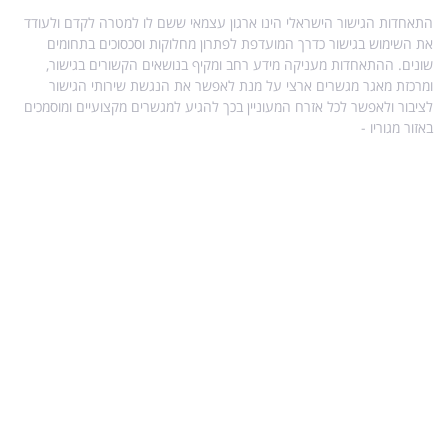
התאחדות הגישור הישראלי הינו ארגון עצמאי ששם לו למטרה לקדם ולעודד
את השימוש בגישור כדרך המועדפת לפתרון מחלוקות וסכסוכים בתחומים
שונים. ההתאחדות מעניקה מידע רחב ומקיף בנושאים הקשורים בגישור,
ומרכזת מאגר מגשרים ארצי על מנת לאפשר את הנגשת שירותי הגישור
לציבור ולאפשר לכל אזרח המעוניין בכך להגיע למגשרים מקצועיים ומוסמכים
באזור מגוריו -
מפת אתר
מידע נוסף בנושא גישור
עו"ד הילה ויטקובסקי-פרץ, מגשרת ומטפלת רגשית.
מדריך לגירושין עם ילדים
גישור גירושין ללא ילדים
הסכמי זוגיות
השפעת גירושין על ילדים – טיפים והמלצות
אפוטרופוס ילדים בהליך גירושין