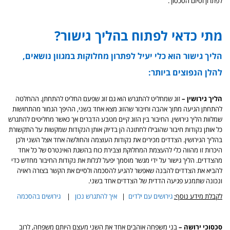
לפתרון וסיום הסכסוך.
מתי כדאי לפתוח בהליך גישור?
הליך גישור הוא כלי יעיל לפתרון מחלוקות במגוון נושאים,
להלן הנפוצים ביותר:
הליך גירושין –
זוג שמחליט להתגרש הוא גם זוג שפעם החליט להתחתן. ההחלטה
להתחתן הגיעה מתוך אהבה וחיבור שהזוג מצא אחד בשני, ההיפך הגמור מהתחושות
שמלוות הליך גירושין. החיבור בין הזוג קיים מטבע הדברים אך כאשר מחליטים להתגרש
כל אותן נקודות חיבור שהובילו לחתונה הן בדיוק אותן הנקודות שמקשות על התקשורת
בהליך הגירושין. הצדדים מכירים את נקודות העוצמה והחולשה אחד אצל השני ולכן
היכרות זו מהווה כלי להעצמת המחלוקת וצבירת כוח בהשגת האינטרס של כל אחד
מהצדדים. הליך גישור על ידי מגשר מוסמך יפעל לגלות את נקודות החיבור מחדש כדי
להביא את הצדדים להבנה שאפשר להגיע להסכמה ולסיים את הקשר בצורה ראויה
ונכונה שתמנע פגיעה הדדית של הצדדים אחד בשני.
לקבלת מידע נוסף:
גירושים עם ילדים
|
איך להתגרש נכון
|
גירושים בהסכמה
סכסוכי ירושה –
בני משפחה אוהבים אחד את השני מעצם היותם משפחה, לרוב