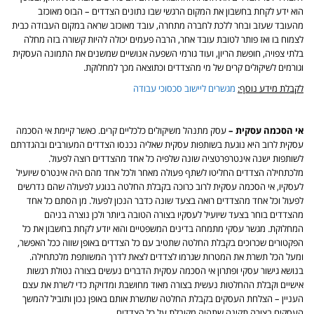
הוא ידע לקחת בחשבון את המקום הרגשי שבו נתונים הצדדים – הבוס מאוכזב
מהעובד שעזב ובחר ללכת לחברה מתחרה, עובד מאוכזב שראה במקום העבודה כבית
לצמוח בו ואז פותר לטובת עובד אחר, הרבה פעמים יכולה להיות קשורה בזה מחלה
בלתי צפויה, חופשת הריון, ועוד גורמי השפעה אנושיים שמשנים את התמונה העסקית
וגורמים לשיקולים קרים של מי מהצדדים וכתוצאה מכך למחלוקת.
לקבלת מידע נוסף:
מגשרים ליישוב סכסוכי עבודה
אי הסכמה עסקית –
עסק מתנהל משיקולים כלכליים קרים. כאשר קיימת אי הסכמה
עסקית לרוב היא נוגעת בשותפות עסקית שאליה נכנסו הצדדים המעורבים ובהגדרתם
לשותפות ישנה אינטרפרטציה שונה שלפיה כל אחד מהצדדים רוצה לפעול.
מלכתחילה הצדדים החליטו לשתף פעולה מאחר ולכל אחד מהם היה אינטרס שיועיל
לעסקיו, אי הסכמה עסקית לרוב כרוכה בקבלת החלטה בנוגע לפעולה שהם נדרשים
לפעול וכל אחד מהצדדים רואה בצעד שונה כדבר הנכון לפעול. מן הסתם כל אחד
מהצדדים בוחר בצעד שיועיל לעסקיו בצורה הטובה ביותר ולכן נוצרה בניהם
המחלוקת. מגשר עסקי מתמחה בדינים המשפטיים והוא יודע לקחת בחשבון את כל
הפקטורים שכרוכים בקבלת החלטה שתטיב עם כל הצדדים באופן שווה ככל האפשר,
ומעל הכל תשרת את המטרות שגרמו לצדדים לצאת לדרך המשותפת מלכתחילה.
בנושא גישור עסקי ופתרון אי הסכמה עסקית הדברים נעשים בצורה נטולת רגשות
אישיים וקבלת ההחלטות נעשית בצורה מאוד מחושבת ומדויקת כדי לשרת את עצם
העניין – הצלחת העסקים בקבלת החלטה שתשרת אותם באופן נכון ותוביל להמשך
העסקים בצורה תקינה שתהיה מקובלת על כל הצדדים.