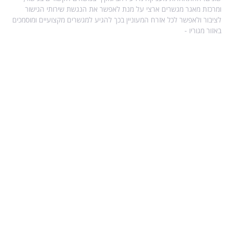
ומרכזת מאגר מגשרים ארצי על מנת לאפשר את הנגשת שירותי הגישור
לציבור ולאפשר לכל אזרח המעוניין בכך להגיע למגשרים מקצועיים ומוסמכים
באזור מגוריו -
מפת אתר
מידע נוסף בנושא גישור
עו"ד הילה ויטקובסקי-פרץ, מגשרת ומטפלת רגשית.
מדריך לגירושין עם ילדים
גישור גירושין ללא ילדים
הסכמי זוגיות
השפעת גירושין על ילדים – טיפים והמלצות
אפוטרופוס ילדים בהליך גירושין
גישור גירושין – גישור המלצות וטיפים
מידע מהרשויות הממשלתיות