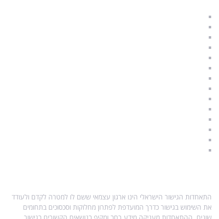
הליך גישור לגירושין
גירושין בהסכמה
גישור משפחתי
גישור זוגי
תהליך גירושים
גירושין וילדים
איך להתגרש נכון
משמורת ילדים
הסכם גישור
תקנות הליך גישור
הליך גישור
סודיות וחיסיון
מגשרים מוסמכים
A & Q – שאלות ותשובות
אודות התאחדות הגישור
התאחדות הגישור הישראלי הינו ארגון עצמאי ששם לו למטרה לקדם ולעודד
את השימוש בגישור כדרך המועדפת לפתרון מחלוקות וסכסוכים בתחומים
שונים. ההתאחדות מעניקה מידע רחב ומקיף בנושאים הקשורים בגישור,