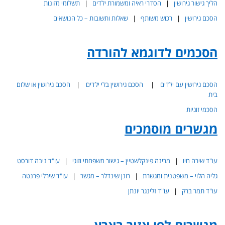
הליך גישור גירושין
|
הסדרי ראיה ומשמורת ילדים
|
תשלומי מזונות
הסכם גירושין
|
רכוש משותף
|
שאלות ותשובות – כל הנושאים
הסכמים לדוגמא להורדה
הסכם גירושין עם ילדים
|
הסכם גירושין בלי ילדים
|
הסכם גירושין או שלום
בית
הסכמי זוגיות
מגשרים מוסמכים
עו"ד שירה חיו
|
מרינה פינקלשטיין – גישור משפחתי וזוגי
|
עו"ד ניבה דורסט
גליה הלוי – משפטנית ומגשרת
|
רונן שינדלר – מגשר
|
עו"ד שירלי פרנטה
עו"ד תמר ברק
|
עו"ד זלינגר יונתן