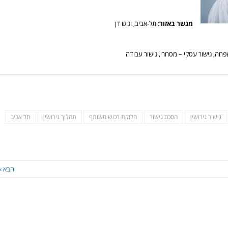
מגשר באזור
: תל-אביב, וגוש דן
משפחה, גישור עסקי – מסחרי, גישור עבודה
גישור גירושין
הסכם גישור
חלוקת רכוש משותף
תהליך גירושין
תל אביב
הבא »