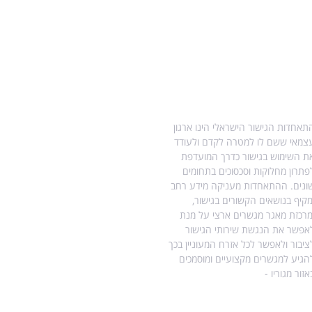
ודות התאחדות הגישור
מידע נוסף בנושא גישור
תאחדות הגישור הישראלי הינו ארגון
עו"ד הילה ויטקובסקי-פרץ, מגשרת
צמאי ששם לו למטרה לקדם ולעודד
ומטפלת רגשית.
ת השימוש בגישור כדרך המועדפת
מדריך לגירושין עם ילדים
פתרון מחלוקות וסכסוכים בתחומים
ונים. ההתאחדות מעניקה מידע רחב
גישור גירושין ללא ילדים
מקיף בנושאים הקשורים בגישור,
מרכזת מאגר מגשרים ארצי על מנת
הסכמי זוגיות
אפשר את הנגשת שירותי הגישור
ציבור ולאפשר לכל אזרח המעוניין בכך
השפעת גירושין על ילדים – טיפים
הגיע למגשרים מקצועיים ומוסמכים
והמלצות
אזור מגוריו -
מפת אתר
אפוטרופוס ילדים בהליך גירושין