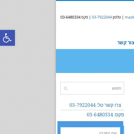
mazki
| טלפון
03-7922044
| פקס 03-6480334
פתח
ור קשר
סרג
נגי
צרו קשר טל: 03-7922044
פקס: 03-6480334