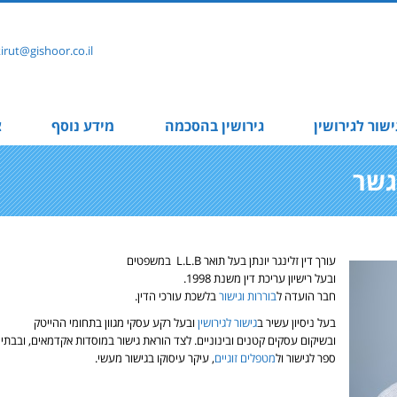
rut@gishoor.co.il
ישור לגירושין
גירושין בהסכמה
מידע נוסף
צ
מגשר
עורך דין זלינגר יונתן בעל תואר L.L.B במשפטים
ובעל רישיון עריכת דין משנת 1998.
חבר הועדה ל
בוררות וגישור
בלשכת עורכי הדין.
בעל ניסיון עשיר ב
גישור לגירושין
ובעל רקע עסקי מגוון בתחומי ההייטק
ובשיקום עסקים קטנים ובינוניים. לצד הוראת גישור במוסדות אקדמאים, ובבתי
ספר לגישור ול
מטפלים זוגיים
, עיקר עיסוקו בגישור מעשי.