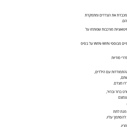
 ומכבדת את הצדדים ומתמקדת
הם.
יטואציות מורכבות שפותחו על
WIN-W על בסיס
דרי סודיות
ההתמודדות עם הילדים,
ותם,
רו מצדם.
ט ברור ובהיר,
מצמצם
מנת לתת
 להסתמך עליו.
ריו.