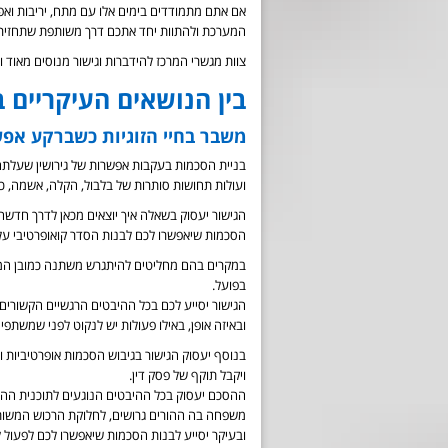
אם אתם מתמודדים בימים אלו עם מתח, יריבות ואפ
המערכת ולהתוות יחד אתכם דרך משותפת שתחזיר
צוות מגשרי המרכז להידברות וגישור מנוסים מאוד
בין הנושאים העיקריים ב
משבר בחיי הזוגיות כשברקע אפש
בניית הסכמות בעקבות אפשרות של גירושין שעלתה
ועולות תחושות סותרות של בלבול, הקלה, אשמה, כע
הגישור יעסוק בשאלה איך יוצאים מכאן לדרך חדשה.
הסכמות שיאפשרו לכם לבנות הסדר קואופרטיבי על 
במקרים בהם מחליטים להיתגרש משתנה כמובן המ
בפועל.
הגישור יסייע לכם בכל ההיבטים הרגשיים הקשורי
ובאיזה אופן, באילו פעולות יש לנקוט לפני שמשתפ
בנוסף יעסוק הגישור בגיבוש הסכמות אופרטיביות ונ
ויקבל תוקף של פסק דין.
ההסכם יעסוק בכל ההיבטים הנוגעים לתוכנית ההורו
משפחה בה ההורים גרושים, לחלוקת הרכוש המשותף (
ובעיקר יסייע לבנות הסכמות שיאפשרו לכם לפעול ל