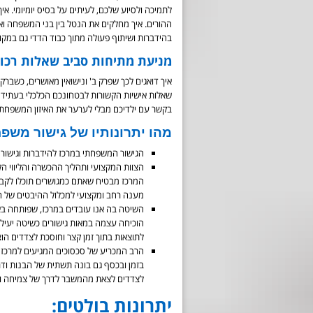
לתמיכה ולסיוע שלכם, לעיתים על בסיס יומיומי. א
ההורים. איך מחלקים את הנטל בין בני המשפחה וא
בהידברות ושיתוף פעולה מתוך כבוד הדדי גם במקום
מניעת מתיחות סביב שאלות רכושי
איך דואגים לכך שפרק ב' ונישואין מאושרים, כשבר
שאלות אישיות הקשורות לבטחונכם הכלכלי בעתיד וגם
בקשר עם ילדיכם מבלי לערער את האיזון המשפחתי
מהו יתרונותיו של גישור משפח
הגישור המשפחתי במרכז להידברות וגישור מצ
הצוות המקצועי ותהליך ההכשרה והליווי הקפ
המרכז מבטיח שאתם כמגושרים תוכלו לקבל 
מענה רחב ומקצועי למכלול ההיבטים של 
השיטה בה אנו עובדים במרכז, שפותחה בא
הוכיחה עצמה במאות גישורים כשיטה יעיל
לתוצאות בתוך זמן קצר וחוסכת לצדדים הוצ
הרב המכריע של סכסוכים המגיעים למרכז
בזמן ובכסף גם בונה תשתית של הבנות וד
לצדדים לצאת מהמשבר לדרך של צמיחה ו
יתרונות בולטים: