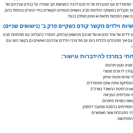
יך מתמודדים עם התנגדות של מי מכם להכיר במציאות תוך שמירה על כבודם וצרכיהם של
יך מקבלים במשותף החלטות סביב נושאים מהותיים הקשורים בחיי ההורים ובטיפול בהם,
 שאין הסכמות מלאות או שיווין מוחלט בנטל.
ות וילדים מקשר קודם כשקיים פרק ב' (נישואים שניים)
קע ילדים של אחד מכם או של שניכם מנישואין קודמים, יתמודד בהצלחה עם מתיחויות סביב
 איך מתנהלים כלכלית ביום יום מול צרכי הילדים וצרכיכם האישיים גם בקשר הזוגי וגם
.
תי במרכז להידברות וגישור:
יע מגוון יתרונות.
דני לו זוכים מגשרי
שירות איכותי שייתן
המחלוקת איתה אתם מתמודדים.
וניברסיטת הרווארד בארה"ב
ה ותכליתית המביאה
אות כספיות מיותרות.
 מסתיימים בהסכם שמעבר לחסכון
רכי התנהלות אשר מאפשרים
התחדשות.