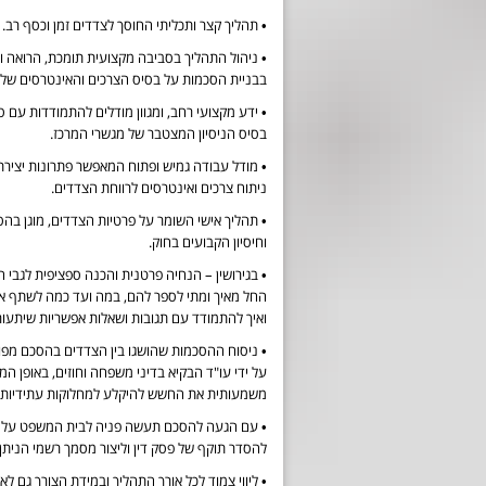
• תהליך קצר ותכליתי החוסך לצדדים זמן וכסף רב.
• ניהול התהליך בסביבה מקצועית תומכת, הרואה
בבניית הסכמות על בסיס הצרכים והאינטרסים של
• ידע מקצועי רחב, ומגוון מודלים להתמודדות עם ס
בסיס הניסיון המצטבר של מגשרי המרכז.
• מודל עבודה גמיש ופתוח המאפשר פתרונות יצירתיים מבוססי IN
ניתוח צרכים ואינטרסים לרווחת הצדדים.
• תהליך אישי השומר על פרטיות הצדדים, מוגן בהס
וחיסיון הקבועים בחוק.
• בגירושין – הנחיה פרטנית והכנה ספציפית לגבי 
החל מאיך ומתי לספר להם, במה ועד כמה לשתף א
ואיך להתמודד עם תגובות ושאלות אפשריות שיתעור
• ניסוח ההסכמות שהושגו בין הצדדים בהסכם מפור
על ידי עו"ד הבקיא בדיני משפחה וחוזים, באופן ה
משמעותית את החשש להיקלע למחלוקות עתידיות.
• עם הגעה להסכם תעשה פניה לבית המשפט על 
להסדר תוקף של פסק דין וליצור מסמך רשמי הניתן
• ליווי צמוד לכל אורך התהליך ובמידת הצורך גם לאח