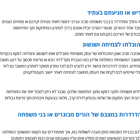
יש או מניעתם בעתיד
 והולך ומתדרדר בין בני משפחה סביב ענייני ירושה לאחר פטירת יקירכם או מתחים הצפים
עובר אחד ההורים. מגשרי המרכז יובילו אתכם בדרך לפתרון המחלוקות תוך התייחסות
בודם של הוריכם בזקנתם וגם לאחר מותם.
הובלתו לצמיחה ושגשוג
ואכזבה סביב אופן התנהלותו של עסק משפחתי ומובילים אותו לשגשוג והצלחה דווקא בנקודות
המשבר המשפחתי המתלווה אליהן כמו העברת מקל לדור הבא או פריצת סכסוך על רקע משבר
חדש. המרכז להידברות וגישור יודע להציע לכם לצד פתרון ממוקד לפתרון המשבר גם ליווי
כלי שייסיעו לכם לקחת את העסק ממשבר לצמיחה לאחר יישוב הקונפליקטים.
 מחדש משפחה חזקה דווקא מתוך התחושה שלכם, שכבר לא ניתן לסבול יותר את המתיחות
הבית הפך ממקום של שלווה ובטחון לזירת קרב, מלווה בצעקות וויכוחים תוך פריצת גבולות
 הדרדרות במצבם של הורים מבוגרים או בני משפחה
 לכם בבניית הסכמות ומתן מענה לשאלות כמו, איך מתמודדים עם הקושי המשותף המתלווה
ל והוריכם הקשישים הופכים מסלע איתן עליו נשענתם שנים רבות לאנשים הזקוקים