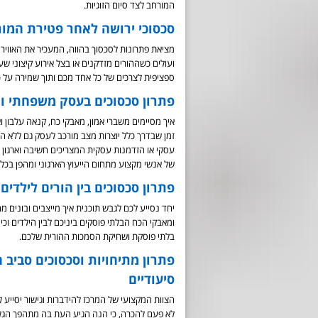
המורחב לצד סיום הזוגיות.
סכסוכי ירושה לאחר פטירת המור
מציאת פתרונות לסכסוך בהווה, המעכיר את האווירה
ועולים כשההורים מזדקנים או בצל אירוע קיצוני ש
ספציפית לצרכים של כל אחד מכם ותוך שמירה על כ
פתרון סכסוכים בעסק משפחתי ו
איך מסיימים משברי אמון, מאבקי כח, קנאה עלבון 
זמן שבדרך כלל יוצרות מצב מורכב לעסק גם ללא 
עסקי או הזדמנות עסקית המצריכים חשיבה וארגון מ
של אנשי מקצוע מתחום הייעוץ הארגוני ומהפן בכל
פתרון סכסוכים בין הורים לילדים
יחד נסייע לכם לגבש תוכנית איך מייצבים ובונים
ומאבקי הכח הבלתי פוסקים ביניכם לבין הילדים וכי 
בלתי פוסקת ושחיקת הסמכות ההורית שלכם.
פתרון מתיחויות וסכסוכים סביב
סיעודיים
הצוות המקצועי של המרכז להידברות וגישור יסייע
לא פעם להכרה, כי הנה הגיע העת בה מתהפך הגלג