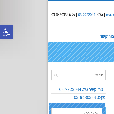
mazki
| טלפון
03-7922044
| פקס 03-6480334
פתח
ור קשר
סרג
נגי
צרו קשר טל: 03-7922044
פקס: 03-6480334