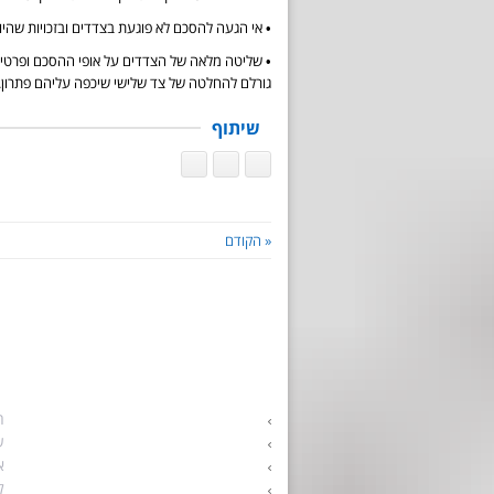
• אי הגעה להסכם לא פוגעת בצדדים ובזכויות שהיו
• שליטה מלאה של הצדדים על אופי ההסכם ופרטיו
גורלם להחלטה של צד שלישי שיכפה עליהם פתרון.
שיתוף
« הקודם
התאחדות הגישור הישראלי
א
הליך גישור לגירושין
ה
גירושין בהסכמה
ע
גישור משפחתי
א
גישור זוגי
ל