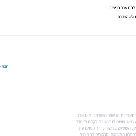
 להם ערב הגישור.
 ולא הפקרת
הבא »
ודות התאחדות הגישור
מידע נוסף בנושא גישור
תאחדות הגישור הישראלי הינו ארגון
עו"ד הילה ויטקובסקי-פרץ, מגשרת
צמאי ששם לו למטרה לקדם ולעודד
ומטפלת רגשית.
ת השימוש בגישור כדרך המועדפת
מדריך לגירושין עם ילדים
פתרון מחלוקות וסכסוכים בתחומים