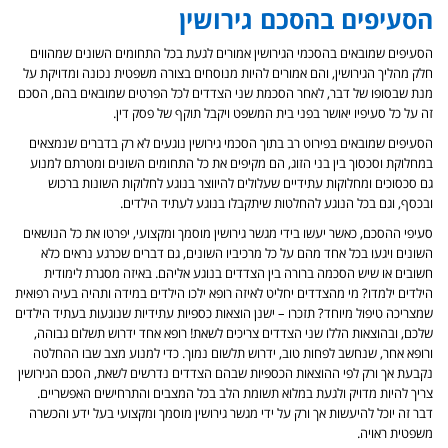
הסעיפים בהסכם גירושין
הסעיפים שמובאים בהסכמי הגירושין אמורים לגעת בכל התחומים השונים שמהווים
חלק מהליך הגירושין, והם אמורים להיות מנוסחים בצורה משפטית נכונה ומדויקת על
מנת שבסופו של דבר, לאחר הסכמת שני הצדדים לכל הפרטים שמובאים בהם, הסכם
זה על כל סעיפיו יאושר בפני בית המשפט ויקבל תוקף של פסק דין.
הסעיפים שמובאים בפירוט רב בתוך הסכמי גירושין נוגעים לא רק בדברים שנמצאים
במחלוקת וסכסוך בין בני הזוג, הם מקיפים את כל התחומים השונים ומטרתם למנוע
גם סכסוכים ומחלוקות עתידיים שעלולים להיווצר בנוגע לחלוקות השונות ברכוש
ובכסף, וגם בכל הנוגע להחלטות שיתקבלו בנוגע לעתיד הילדים.
סעיפי ההסכם, כאשר יעשו בידי מגשר גירושין מוסמך ומקצועי, יפרטו את כל הנושאים
השונים ויגעו בכל אחד מהם על כל מרכיביו השונים, גם דברים שכרגע נראים כלא
חשובים או שיש הסכמה ברורה בין הצדדים בנוגע אליהם. באיזה מסגרת לימודית
הילדים ילמדו? מי מהצדדים יחליט לאיזה רופא ילכו הילדים במידה ותהיה בעיה רפואית
שמצריכה טיפול מיוחד? תזכרו – ישנן הוצאות כספיות עתידיות שנוגעות בעתיד הילדים
שלכם, ובהוצאות הללו שני הצדדים צריכים לשאת! רופא אחד ידרוש תשלום גבוהה,
ורופא אחר, שנחשב לפחות טוב, ידרוש תלשום נמוך. כדי למנוע מצב שבו ההחלטה
נקבעת אך ורק לפי ההוצאות הכספיות שבהם הצדדים נדרשים לשאת, הסכם הגירושין
צריך להיות מדויק ולגעת במלוא תשומת הלב בכל המצבים והתרחישים האפשריים.
דבר זה יוכל להיעשות אך ורק על ידי מגשר גירושין מוסמך ומקצועי בעל ידע והכשרה
משפטית ראויה.