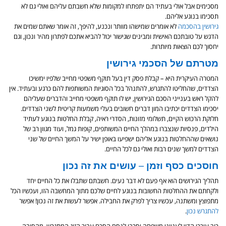
מסכימים אבל אולי בעתיד הם יתפתחו למקומות שלא חשבתם עליהם ואולי גם לא
תסכימו בנוגע אליהם.
גירושין בהסכמה
לא אומרים שמישהו מוותר ונכנע, להיפך, זה אומר שאתם שמים את
הדגש על טובתכם האישית ומבינים שגישור יכול להביא אתכם לפתרון מהיר ונכון, וגם
יחסוך לכם הוצאות מיותרות.
מטרתם של הסכמי גירושין
המטרה העיקרית היא – קבלת פסק דין בעל תוקף משפטי מחייב שלפיו ימשיכו
הצדדים, שהחליטו להתגרש, להתנהל בכל הסוגיות המשותפות להם כרגע ובעתיד. אין
להקל ראש בענייני הסכם הגירושין, יש לו תוקף משפטי מחייב והדברים שעליהם
יסכימו הצדדים יכתיבו המון דברים חשובים בעלי משמעות קריטית לשני הצדדים.
חלוקת הרכוש הקיים, תשלומי מזונות, הסדרי ראיה, קבלת החלטות בנוגע לעתיד
הילדים, פנסיות שנצברו במהלך החיים המשותפים, קופות גמל, ועוד מגוון רב של
נושאים שההחלטות בנוגע אליהם ישפיעו באופן ישיר על המשך החיים של שני
הצדדים למשך שנים רבות ואולי גם לכל החיים.
חוסכים כסף וזמן – עושים את זה נכון
תהליך הגירושים הוא אף פעם לא דבר נעים. חשבתם שתבלו את כל החיים יחד
ולקחתם את ההחלטות החשובות בנוגע לחיים שלכם מתוך המחשבה הזו, ועכשיו הכל
מתפוצץ ומשתנה, עכשיו צריך לפרק את החבילה. אפשר לעשות את זה נכון! אפשר
להתגרש נכון
.