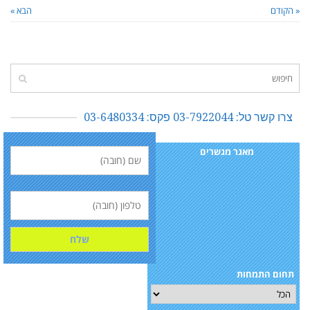
« הקודם
הבא »
צרו קשר טל: 03-7922044 פקס: 03-6480334
מאגר מגשרים
תחום התמחות