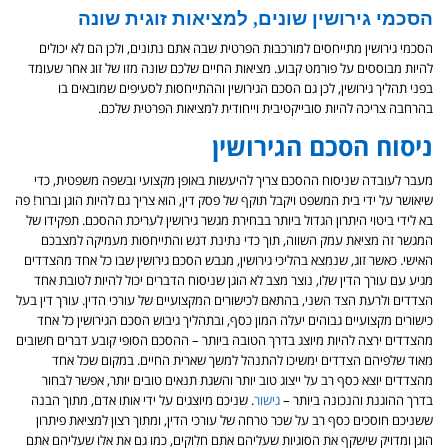
הסכמי גירושין שונים, למציאות זוגית שונה
הסכמי גירושין מתייחסים למורכבות הפרטית שבה אתם נתונים, ולכן הם לא יכולים
להיות מבוססים על פורמט קבוע. מציאות החיים שלכם שונה מזו של זוג אחר שעומד
בפני תהליך גירושין, לכן גם הסכם הגירושין וההתייחסות לסעיפים שמובאים בו
בהרחבה צריכה להיות סובייקטיבית וייחודית למציאות הפרטית שלכם.
ניסוח הסכם הגירושין
מעבר לעובדה שניסוח ההסכם צריך להיעשות באופן מקצועי ובשפה משפטית, כדי
שיאושר על ידי בית המשפט ויקבל תוקף של פסק דין, הוא צריך גם להיות הוגן וברור! פה
בא לידי ביטוי היתרון הגדול ביותר בבחירת מגשר גירושין לעריכת ההסכם. תפקידו של
המגשר זה מציאת עמק השווה, תוך כדי נתינת דגש והתייחסות מעמיקה למצבכם
האישי. כאשר זוג, שנמצא בהליכי גירושין, מגבש הסכם גירושין שבו כל אחד מהצדדים
מגיע עם עורך הדין שלו, נוצר מצב לא הוגן שניסוח הדברים יכול להיות לטובת אחד
הצדדים ולרעת הצד השני, בהתאם לכישורים המקצועיים של עורכי הדין. עורך דין בעל
כישורים מקצועיים גבוהים יעלה המון כסף, ובתהליך גיבוש הסכם הגירושין כל אחד
מהצדדים ירצה להיות מיוצג בדרך הטובה ביותר – ההסכם הסופי קובע דברים חשובים
מאוד שלפיהם הצדדים ימשיכו להתנהל למשך שארית החיים. במקום שכל אחד
מהצדדים יוצא כסף רב על ייצוג טוב יותר והשגת תנאים טובים יותר, אפשר לבחור
בדרך ההוגנת והנכונה ביותר –
גישור
. שניכם מיוצגים על ידי אותו אדם, מתוך הבנה
ששניכם חוסכים כסף רב על שכר טרחה של עורכי הדין, ומתוך רצון למציאת פיתרון
הוגן ומדויק שישקף את הסוגיות שעליהם אתם חלוקים, כמו גם את אלו שעליהם אתם