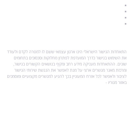
הליך גישור
סודיות וחיסיון
מגשרים מוסמכים
A & Q – שאלות ותשובות
אודות התאחדות הגישור
התאחדות הגישור הישראלי הינו ארגון עצמאי ששם לו למטרה לקדם ולעודד
את השימוש בגישור כדרך המועדפת לפתרון מחלוקות וסכסוכים בתחומים
שונים. ההתאחדות מעניקה מידע רחב ומקיף בנושאים הקשורים בגישור,
ומרכזת מאגר מגשרים ארצי על מנת לאפשר את הנגשת שירותי הגישור
לציבור ולאפשר לכל אזרח המעוניין בכך להגיע למגשרים מקצועיים ומוסמכים
באזור מגוריו -
מפת אתר
מידע נוסף בנושא גישור
עו"ד הילה ויטקובסקי-פרץ, מגשרת ומטפלת רגשית.
מדריך לגירושין עם ילדים