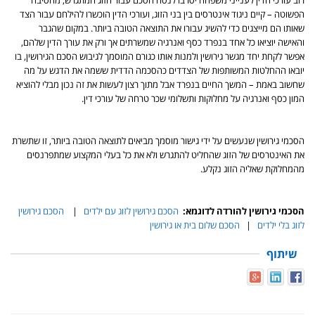
רוב עורכי הדין לענייני משפחה יסרבו לנסח הסכם עבור הזוג המתגרש, מהסיבה
הפשוטה – קיים ניגוד אינטרסים בין בני הזוג, ועורכי הדין הוכשרו להילחם עבור הצד
שאותו הם מייצגים כדי להשיג עבורו את התוצאה הטובה ביותר. במקום שהגבר
והאישה יוציאו כל אחד בנפרד כסף ואנרגיה שמשרתים אך ורק את עורך הדין שלהם,
אפשר לקחת יחד מגשר גירושין ולמנות אותו כגורם המוסמך לגיבוש הסכם הגירושין, בו
יובאו ההחלטות המשותפות של הצדדים כהסכמה הדדית ששמה את הדגש על מה
שחשוב באמת – המשך החיים בנפרד אבל מתוך רצון לעשות את זה נכון מבלי להוציא
המון כסף ואנרגיה על מחלוקות ותשלומי שכר טרחה של עורכי דין.
הסכמי גירושין שנעשים על ידי גישור מוסמך מביאים לתוצאה הטובה ביותר, זו שתשרת
את האינטרסים של הזוג שהחליט להתגרש ולא את כל בעלי המקצוע שמתפרנסים
מהמחלוקת שאליה הזוג נקלע.
הסכמי גירושין להורדה לדוגמא:
הסכם גירושין לזוג עם ילדים
|
הסכם גירושין
לזוג בלי ילדים
|
הסכם שלום בית או גירושין
שיתוף