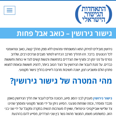
תפריט
גישור גירושין – כואב אבל פחות
גירושין מובילים לפירוק התא המשפחתי ומהווים ללא ספק מהלך קשה, כואב וטראומטי
לכל הנוגעים בדבר. זהו תהליך מורכב הנדרש לפתור מצבים וצרכים רבים, שלרוב
נפרס על פני זמן רב ומציף את הצדדים בתחושות ורגשות קשים לצד אי נוחות וחששות
כבדים. על מנת לעבור את הגירושין על הצד הטוב ביותר, להפיג חששות ובאמת למצוא
פתרון הולם ומשביע רצון, ישנה חשיבות מרובה ליוויים בהליך גישור מקצועי.
מהי המטרה של גישור גירושין?
גישור גירושין
מעניק לבני הסוג סיוע, הכוונה וכלים לעבור את הליך הגירושין באופן
מכבד ומוסדר, וכמה שפחות פוגעני. הסיוע ניתן על ידי מגשר מקצועי ומוסמך שהינו
צד שלישי אובייקטיבי וניטראלי, שאין לו מעורבות רגשית במקרה ומקובל על ידי שני בני
הזוג. כמשתמע משמו, המגשר מהווה גשר בין שני הצדדים, מסייע להם בהרגעת