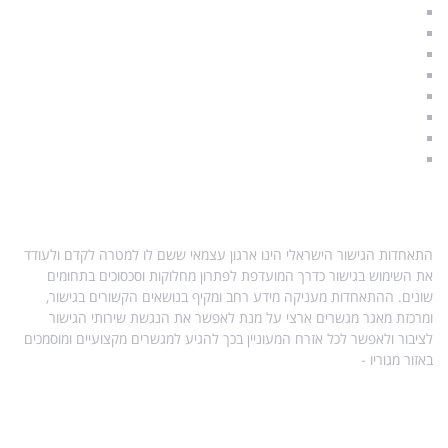
איך להתגרש נכון
משמורת ילדים
הסכם גישור
תקנות הליך גישור
הליך גישור
סודיות וחיסיון
מגשרים מוסמכים
A & Q – שאלות ותשובות
אודות התאחדות הגישור
התאחדות הגישור הישראלי הינו ארגון עצמאי ששם לו למטרה לקדם ולעודד
את השימוש בגישור כדרך המועדפת לפתרון מחלוקות וסכסוכים בתחומים
שונים. ההתאחדות מעניקה מידע רחב ומקיף בנושאים הקשורים בגישור,
ומרכזת מאגר מגשרים ארצי על מנת לאפשר את הנגשת שירותי הגישור
לציבור ולאפשר לכל אזרח המעוניין בכך להגיע למגשרים מקצועיים ומוסמכים
באזור מגוריו -
מפת אתר
מידע נוסף בנושא גישור