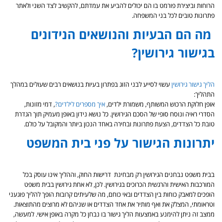
הרוחות וביצירת פורמט בו הם יכולים להביע את עמדתם, להקשיב לצד השני ולאתר
פתרונות טובים לכל בני המשפחה.
מה הם הבעיות והנושאים הנידונים
בגישור גירושין?
הליך גישור גירושין
עשוי לסייע לבני הזוג בפתרון בעיות בנושאים רבים שעולים במהלך
התהליך:
אופן חלוקת הרכוש המשותף, משמורת ילדים,
איך מספרים לילדים?
, דמי מזונות,
הסדרי ראיה ונוסח סופי של הסכם הגירושין. כל נושא נידון באופן מעמיק תוך הגדרת
טובת כל הצדדים, הצעת פתרונות ובחירה באחד הנכון ביותר והמקובל על כולם.
יתרונות הגישור על פני בית המשפט
בבית משפט נבחנים הגירושין רק מבחינת דרישות החוק, וההליך אינו עוסק בכל
המורכבות האישית והרגשית הכרוכים בגירושין. לכן, לא אחת גירושין בבית משפט
הופכים למאבק כוחות בין הצדדים ובאי כוחם, מה שלעיתים קרובות הופך להליך פוגעני
וטראומתי, המצלק את ואף מותיר את אחד הצדדים או שניהם לא מרוצים מהתוצאות.
ממצב זה ניתן להימנע באמצעות הליך גישור בו נבחן כל מקרה באופן אישי. למעשה,