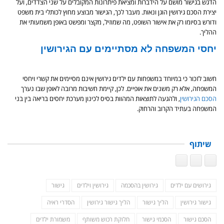
הדגש בגישור מושם על הידברות ומציאת פיתרונות המקובלים על שני הצדדים, ועל
יצירת הסכם גירושין הוגן ונאות. מעבר לכך, הגישור מבוצע מחוץ לכותלי בית משפט
ודורש בסיומו רק את אישור השופט, מה שמוזיל, מקצר ומפשט באופן משמעותי את
ההליך.
יחסי המשפחה לא מסתיימים עם הגירושין
חשוב לזכור כי במיוחד במשפחות עם ילדים גירושין אינם מסיימים את קשרי ויחסי
המשפחה, אלא רק משנים את אופיים. לכן, קיימת חשיבות מרובה לאופן שבו נערך
הסכם הגירושין
, ולהגעה לתוצאות המהוות בסיס לכינון מערכת יחסים בריאה בין בני
המשפחה בעתיד הקרוב והרחוק.
שיתוף
גירושים עם ילדים
גירושין בהסכמה
גירושין וילדים
גישור
גישור גירושין
הליך גישור
הליך גישור גירושין
הסדרי ראיה
הסכם גישור
הסכמי גישור
חלוקת רכוש משותף
משמורת ילדים