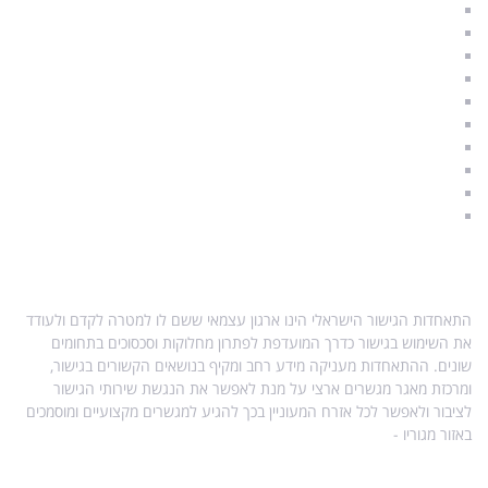
תהליך גירושים
גירושין וילדים
איך להתגרש נכון
משמורת ילדים
הסכם גישור
תקנות הליך גישור
הליך גישור
סודיות וחיסיון
מגשרים מוסמכים
A & Q – שאלות ותשובות
אודות התאחדות הגישור
התאחדות הגישור הישראלי הינו ארגון עצמאי ששם לו למטרה לקדם ולעודד
את השימוש בגישור כדרך המועדפת לפתרון מחלוקות וסכסוכים בתחומים
שונים. ההתאחדות מעניקה מידע רחב ומקיף בנושאים הקשורים בגישור,
ומרכזת מאגר מגשרים ארצי על מנת לאפשר את הנגשת שירותי הגישור
לציבור ולאפשר לכל אזרח המעוניין בכך להגיע למגשרים מקצועיים ומוסמכים
באזור מגוריו -
מפת אתר