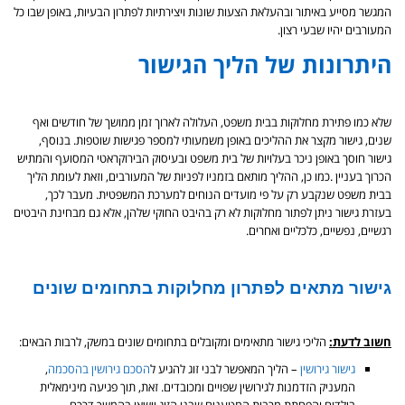
המגשר מסייע באיתור ובהעלאת הצעות שונות ויצירתיות לפתרון הבעיות, באופן שבו כל
המעורבים יהיו שבעי רצון.
היתרונות של הליך הגישור
שלא כמו פתירת מחלוקות בבית משפט, העלולה לארוך זמן ממושך של חודשים ואף
שנים, גישור מקצר את ההליכים באופן משמעותי למספר פגישות שוטפות. בנוסף,
גישור חוסך באופן ניכר בעלויות של בית משפט ובעיסוק הבירוקראטי המסועף והמתיש
הכרוך בעניין .כמו כן, ההליך מותאם בזמניו לפניות של המעורבים, וזאת לעומת הליך
בבית משפט שנקבע רק על פי מועדים הנוחים למערכת המשפטית. מעבר לכך,
בעזרת גישור ניתן לפתור מחלוקות לא רק בהיבט החוקי שלהן, אלא גם מבחינת היבטים
רגשיים, נפשיים, כלכליים ואחרים.
גישור מתאים לפתרון מחלוקות בתחומים שונים
חשוב לדעת:
הליכי גישור מתאימים ומקובלים בתחומים שונים במשק, לרבות הבאים:
גישור גירושין
– הליך המאפשר לבני זוג להגיע ל
הסכם גירושין בהסכמה
,
המעניק הזדמנות לגירושין שפויים ומכובדים. זאת, תוך פגיעה מינימאלית