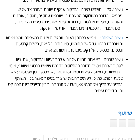
בילדים והפחתת מרבית המטענים שבני הזוג יישאו בהמשך דרכם.
גישור עסקי – משמש לפתרון מחלקות עסקיות שונות בעזרת צד שלישי
ניטראלי. מדובר במחלוקות הנוצרות בין שותפים עסקיים, ספקים, עובדים
ומעבידים, ספקים או לקוחות, כדוגמת פירוק שותפות, רכישת מוצר פגום,
הסכמי עבודה, הסכמי הזמנת עבודה או תנאי העסקה.
גישור משפחתי
– מסייע בפתרון בעיות ומחלוקות שונות במשפחה המצומצמת
והמורחבת במגוון גדול של תחומים, כמו החזרי הלוואות, חלוקת קרקעות
ונכסים, וסכסוכים על רקע עיזבונות, ירושות וצוואות.
גישור שכנים – לא אחת מהווה שכנות עילה לבעיות ומחלוקות, אותן ניתן
לפתור בעזרת מגשר. מדובר במחלוקות כדוגמת שימוש ברכוש משותף, מיסי
בית משותף, ביצוע שיפוצים וכיסוי עלויותיהם, או סכסוך בגין מפגעי רעש או
צנעת הפרט. כמו כן, לעיתים קרובות יש צורך בגישור כאשר בניין משותף
מחליט על הליך של תמ"א 38, וזאת על מנת לתווך בין הדיירים ליזם הפרויקט
ובין הדיירים עצמם.
שיתוף
גירושים עם ילדים
גירושין בהסכמה
גירושין וילדים
גישור