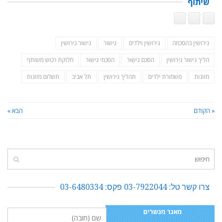
שיתוף
גירושין בהסכמה
גירושין וילדים
גישור
גישור גירושין
הליך גישור גירושין
הסכם גישור
הסכמי גישור
חלוקת רכוש משותף
מזונות
משמורת ילדים
תהליך גירושין
תל אביב
תשלום מזונות
« הקודם
הבא »
צרו קשר טל: 03-7922044 פקס: 03-6480334
מאגר מגשרים