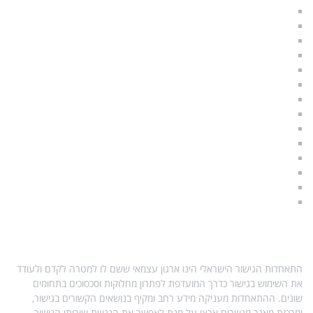
הליך גישור לגירושין
גירושין בהסכמה
גישור משפחתי
גישור זוגי
תהליך גירושים
גירושין וילדים
איך להתגרש נכון
משמורת ילדים
הסכם גישור
תקנות הליך גישור
הליך גישור
סודיות וחיסיון
מגשרים מוסמכים
A & Q – שאלות ותשובות
אודות התאחדות הגישור
התאחדות הגישור הישראלי הינו ארגון עצמאי ששם לו למטרה לקדם ולעודד
את השימוש בגישור כדרך המועדפת לפתרון מחלוקות וסכסוכים בתחומים
שונים. ההתאחדות מעניקה מידע רחב ומקיף בנושאים הקשורים בגישור,
ומרכזת מאגר מגשרים ארצי על מנת לאפשר את הנגשת שירותי הגישור