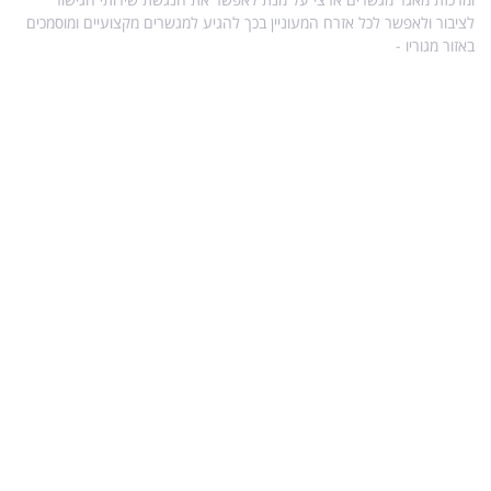
לציבור ולאפשר לכל אזרח המעוניין בכך להגיע למגשרים מקצועיים ומוסמכים
באזור מגוריו -
מפת אתר
מידע נוסף בנושא גישור
עו"ד הילה ויטקובסקי-פרץ, מגשרת ומטפלת רגשית.
מדריך לגירושין עם ילדים
גישור גירושין ללא ילדים
הסכמי זוגיות
השפעת גירושין על ילדים – טיפים והמלצות
אפוטרופוס ילדים בהליך גירושין
גישור גירושין – גישור המלצות וטיפים
מידע מהרשויות הממשלתיות