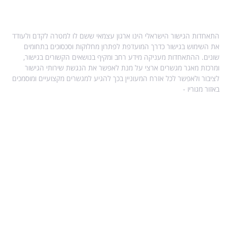
אודות התאחדות הגישור
התאחדות הגישור הישראלי הינו ארגון עצמאי ששם לו למטרה לקדם ולעודד
את השימוש בגישור כדרך המועדפת לפתרון מחלוקות וסכסוכים בתחומים
שונים. ההתאחדות מעניקה מידע רחב ומקיף בנושאים הקשורים בגישור,
ומרכזת מאגר מגשרים ארצי על מנת לאפשר את הנגשת שירותי הגישור
לציבור ולאפשר לכל אזרח המעוניין בכך להגיע למגשרים מקצועיים ומוסמכים
באזור מגוריו -
מפת אתר
מידע נוסף בנושא גישור
עו"ד הילה ויטקובסקי-פרץ, מגשרת ומטפלת רגשית.
מדריך לגירושין עם ילדים
גישור גירושין ללא ילדים
הסכמי זוגיות
השפעת גירושין על ילדים – טיפים והמלצות