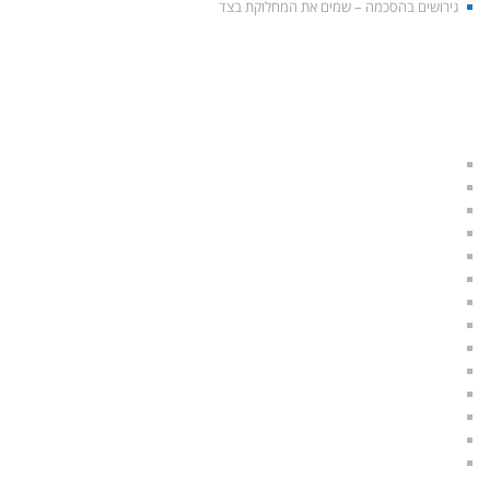
גירושים בהסכמה – שמים את המחלוקת בצד
התאחדות הגישור הישראלי
הליך גישור לגירושין
גירושין בהסכמה
גישור משפחתי
גישור זוגי
תהליך גירושים
גירושין וילדים
איך להתגרש נכון
משמורת ילדים
הסכם גישור
תקנות הליך גישור
הליך גישור
סודיות וחיסיון
מגשרים מוסמכים
A & Q – שאלות ותשובות