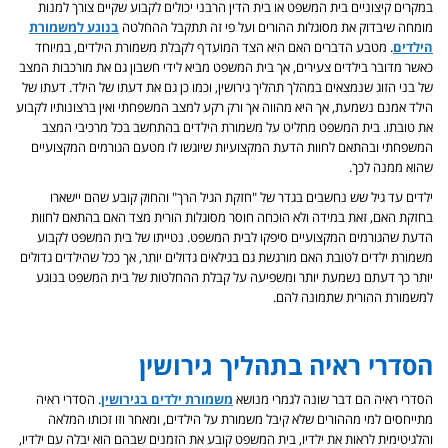
במקרים קיצוניים בית המשפט או בית הדין הרבני יכולים לקבוע שקיים צורך למנות
מומחה שיבדוק את מסוגלות ההורים ועל פי זה תתקבל ההחלטה
בנוגע למשמורת
הילדים
. מטבע הדברים האם היא הצד המועדף לקבלת משמורת הילדים, במיוחד
כאשר מדובר בילדים צעירים, אך בית המשפט מביא לידי חשבון גם את מורכבות המצב
של בני הזוג שנמצאים במהלך תהליך גירושין, וכמו כן גם את דעתו של הילד. דעתו של
הילד אמנם נשמעת, אך היא מהווה אך ורק רקע למצב המשפחתי ואין ברצונותיו לקבוע
את טובתו. בית המשפט מחליט על משמורת הילדים בהתחשב בכל מרכיבי המצב
המשפחתי ובהתאם לחוות הדעת המקצועיות שיוגשו לו מטעם הגורמים המקצועיים
שהוא ממנה לכך.
ילדים עד גיל שש נחשבים בגדר של "חזקת הגיל הרך" והחוק קובע שהם יישארו
בחזקת האם, זאת במידה ולא הוכחה חוסר מסוגלות הורית מצד האם בהתאם לחוות
הדעת שהגורמים המקצועיים סיפקו לבית המשפט. נטייתו של בית המשפט לקבוע
משמורת ילדים לטובת האם מורגשת גם בגילאים גדולים יותר, אך ככל שהילדים גדולים
יותר כך דעתם נשמעת יותר ומשפיעה על קבלת ההחלטות של בית המשפט בנוגע
למשמורת ההורית שתמונה להם.
הסדרי ראיה בתהליך גירושין
הסדרי ראיה הם דבר שונה לגמרי מנושא
משמורת ילדים בגירושין
. הסדרי ראיה
מתייחסים למי מההורים שלא קיבל משמורת על הילדים, ומאחר וזו זכותו המלאה
והלגיטימית לראות את ילדיו, בית המשפט קובע את הזמנים שבהם הוא יבלה עם ילדיו,