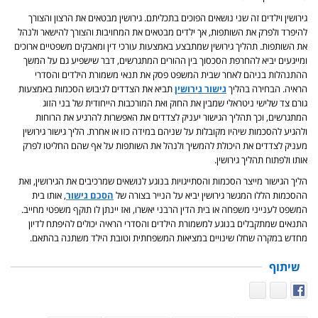
גירושין וילדים זה שני נושאים הפוכים בתכליתם. גירושין מבטאים את הרצון והצורך
להיפרד ולפרק את השותפות, אך ילדים מבטאים את המחויבות והצורך להישאר ולנהל
את השותפות. תהליך גירושין שמתבצע באמצעות עורכי דין ומאבקים משפטיים ארוכים
ומייגעים יביא להחרפת הסכסוך בין ההורים המתגרשים, דבר שישפיע גם על המשך
ההתנהלות בניהם לאחר שבית המשפט פסק את תנאי משמורת הילדים והסדרי
הראיה. הבחירה בהליך
גישור גירושין
תביא את הצדדים לגיבוש הסכמות באמצעות
גורם צד שלישי ניטראלי שמבין את החוק ואת המורכבות הייחודית של בני הזוג
המתגרשים, וכך תהליך הגישור יעניק לצדדים את האפשרות להרגיע את הרוחות
ולהגיע להסכמות שיהיו מקובלות על שניהם במידה כזו או אחרת. הליך גישור גירושין
מעניק לצדדים את היכולת להמשיך ולנהל את השותפות על אף שהם החליטו לפרק
אותו ולפתוח תהליך גירושין.
הליך הגישור מייצר הסכמות והסתייגויות בנוגע לנושאים שמרכיבים את הגירושין, ואת
ההסכמות הללו המגשר גירושין יביא על הנייר בצורה של
הסכם גישור
, אותו בית
המשפט לענייני משפחה או בית הדין הרבני יאשרו, ואז יינתן לו תוקף משפטי מחייב.
התנאים שמתקבלים בנוגע למשמורת הילדים והסדרי הראיה יכולים להיפתח לדיון
מחדש במקרה שחלו שינויים במציאות המשפחתית וטובת הילד משתנה בהתאם.
שיתוף