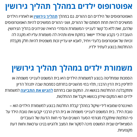
אפוטרופוס ילדים במהלך תהליך גירושין
האפוטרופוסים של הילדים הם ההורים. גם במהלך
תהליך גירושין
או לאחריו הילדים
ממשיכים להיות תחת חסותם של ההורים, ושני ההורים ממשיכים להיות האפוטרופוסים
שלהם, זאת ללא כל קשר לענייני המשמורת והסדרי הראיה שנידונים בהליך הגירושין.
העובדה כי נקבע שהילד יישאר בחזקת אימו ותהיה לה משמורת עליו לא מקנה לה
זכויות של אפוטרופוס בלעדי ויחיד, לאבא יש עדיין זכות משפטית להיות חלק מקבלת
ההחלטות בנוגע לעתיד ילדיו.
משמורת ילדים במהלך תהליך גירושין
הסמכות שמחליטה בנוגע למשמורת הילדים היא בית המשפט לענייני משפחה או
לחליפין בית הדין הרבני, תלוי במי מהשניים בחרתם כסמכות שבה יתנהל הדיון
ותתקבלנה ההחלטות בנושא זה. המקום שבו בחרתם
להגיש את התביעה
למשמורת
ילדים הוא המקום שידון בנושא ויקבל את ההחלטות.
האינטרס שמובא לידי שיקול במהלך קבלת החלטות בנוגע למשמורת הילדים הוא –
טובת הילד. בית המשפט לענייני משפחה או בית הדין הרבני יקבעו את טובת הילד על
פי המלצות שיתקבלו מגורמי הסעד השונים ועל פי חוות הדעת של העובדים
הסוציאליים שבית המשפט מינה לסקור את המצב ולהגיש בגינו ערכאות וחוות דעת
מקצועיות.