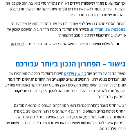
וכך הצד שאינו מוגדר למשמורת הילדים לא יהיה נתון לחסדי בן או בת הזוג שקיבלו את
משמורת הילדים, זכותו לראות את הילדים ולפתח איתם קשר הורי תישמר ותוגן על פי
ההגדרות שיוסדרו ויסוכמו בהסדרי הראיה.
מאחר והסדרי הראיה נוגעים למציאות חייהם של שני ההורים, הזמנים שיקבעו יהיו
בהסכמת שני הצדדים
, ובמידה ולא תתקבל הסכמה הדדית בית המשפט יפסוק על
פי דעתו ובהתחשבות למרכיבי המצב המשפחתי.
לשאלות ותשובות נפוצות בנושא הסדרי ראיה ומשמורת ילדים –
לחץ כאן
גישור – הפתרון הנכון ביותר עבורכם
כאשר מדובר על מקרים של
גירושין וילדים
חייבות להתקבל הסכמות משותפות של
שני הצדדים בנוגע למגוון תחומים ונושאים שקושרים את ההורים הגרושים יחד לעוד
שנים רבות. הילדים המשותפים ממשיכים לאלץ את בני הזוג לתקשר באופן ראוי ומתוקן,
זאת על מנת להגן על טובת הילדים ולמנוע מהם להפוך לקלף מיקוח במחלוקות
הגירושין של ההורים.
זוג שהחליט בעבר להתחתן כנראה מצא המון דברים משותפים וכתוצאה מכך גם
החליט לפתוח בחיים משותפים יחד. על אף שתהליכי גירושין מתאפיינים בסערת
רגשות והמון תחושות של כעס, אכזבה, וכדומה.. באמצעות ניהול נכון של תהליך
הגירושין אפשר להגיע להסכמות שמשרתות את אינטרס שני הצדדים וכמובן שמות את
טובת הילד קדימה.