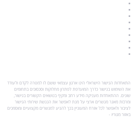
גירושין וילדים
איך להתגרש נכון
משמורת ילדים
הסכם גישור
תקנות הליך גישור
הליך גישור
סודיות וחיסיון
מגשרים מוסמכים
A & Q – שאלות ותשובות
אודות התאחדות הגישור
התאחדות הגישור הישראלי הינו ארגון עצמאי ששם לו למטרה לקדם ולעודד
את השימוש בגישור כדרך המועדפת לפתרון מחלוקות וסכסוכים בתחומים
שונים. ההתאחדות מעניקה מידע רחב ומקיף בנושאים הקשורים בגישור,
ומרכזת מאגר מגשרים ארצי על מנת לאפשר את הנגשת שירותי הגישור
לציבור ולאפשר לכל אזרח המעוניין בכך להגיע למגשרים מקצועיים ומוסמכים
באזור מגוריו -
מפת אתר
מידע נוסף בנושא גישור