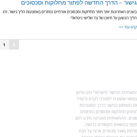
גישור – הדרך החדשה לפתור מחלוקות וסכסוכים
בשנים האחרונות יותר ויותר מחלוקות וסכסוכים אזרחיים נפתרים באמצעות הליך גישור. זהו
הליך הנשען על תיווכו של צד שלישי ניטראלי
קרא עוד >>
1
2
ודות התאחדות הגישור
מידע נוסף בנושא גישור
תאחדות הגישור הישראלי הינו ארגון
עו"ד הילה ויטקובסקי-פרץ, מגשרת
צמאי ששם לו למטרה לקדם ולעודד
ומטפלת רגשית.
ת השימוש בגישור כדרך המועדפת
מדריך לגירושין עם ילדים
פתרון מחלוקות וסכסוכים בתחומים
ונים. ההתאחדות מעניקה מידע רחב
גישור גירושין ללא ילדים
מקיף בנושאים הקשורים בגישור,
מרכזת מאגר מגשרים ארצי על מנת
הסכמי זוגיות