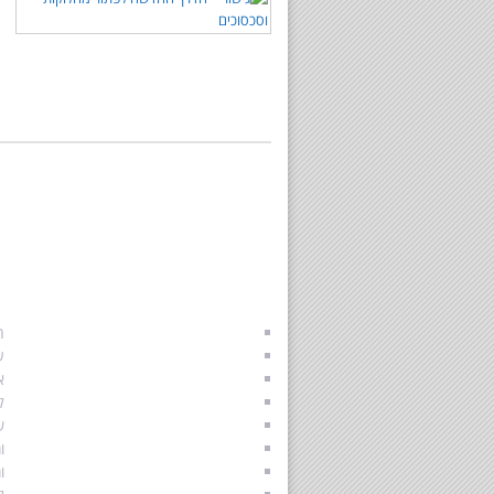
התאחדות הגישור הישראלי
א
הליך גישור לגירושין
ה
גירושין בהסכמה
ע
גישור משפחתי
א
גישור זוגי
ל
תהליך גירושים
ש
גירושין וילדים
ו
איך להתגרש נכון
ו