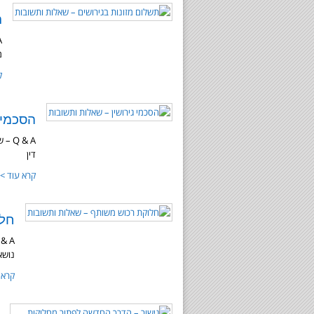
ת
מ
ק
הסכמי 
 & A
דין
קרא עוד >
חלו
נושא
קרא 