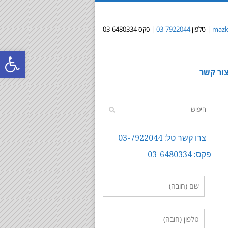
mazki
| טלפון
03-7922044
| פקס 03-6480334
פתח
ור קשר
סרג
נגי
צרו קשר טל: 03-7922044
פקס: 03-6480334