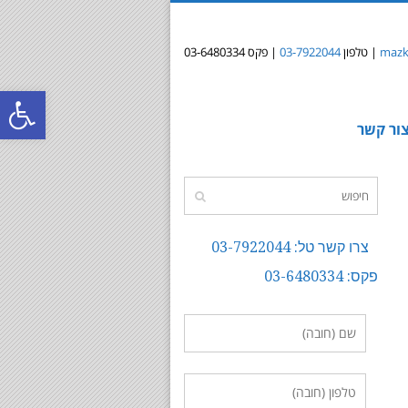
mazki
| טלפון
03-7922044
| פקס 03-6480334
פתח
ור קשר
סרג
נגי
צרו קשר טל: 03-7922044
פקס: 03-6480334