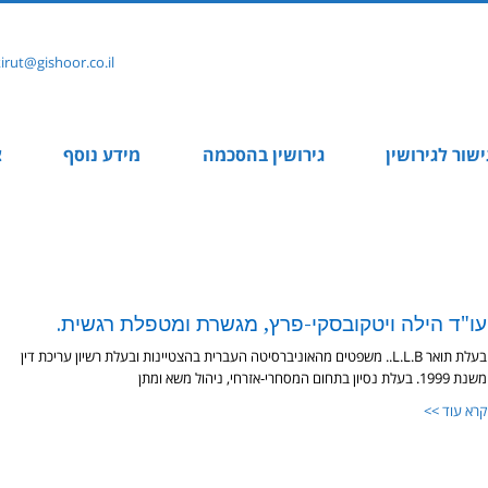
rut@gishoor.co.il
ישור לגירושין
גירושין בהסכמה
מידע נוסף
צ
עו"ד הילה ויטקובסקי-פרץ, מגשרת ומטפלת רגשית.
בעלת תואר L.L.B.. משפטים מהאוניברסיטה העברית בהצטיינות ובעלת רשיון עריכת דין
משנת 1999. בעלת נסיון בתחום המסחרי-אזרחי, ניהול משא ומתן
קרא עוד >>