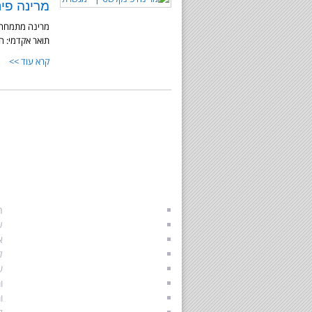
מרינה פי
מרינה מתמחה ב
תואר אקדמי: 
קרא עוד >>
התאחדות הגישור הישראלי
א
הליך גישור לגירושין
ה
גירושין בהסכמה
ע
גישור משפחתי
א
גישור זוגי
ל
תהליך גירושים
ש
גירושין וילדים
ו
איך להתגרש נכון
ו