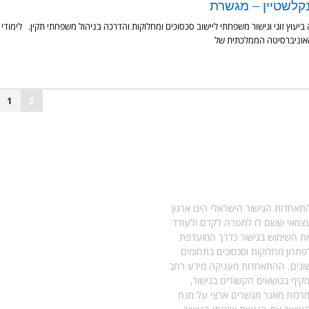
נקלשטיין – מגשרת
יעוץ זוגי וגישור משפחתי ליישוב סכסוכים ומחלוקות והדרכה בניהול משפחתי תקין. לימודי
האוניברסיטה הממלכתית של
1
2
ודות התאחדות הגישור
מידע נוסף בנושא גישור
תאחדות הגישור הישראלי הינו ארגון
עו"ד הילה ויטקובסקי-פרץ, מגשרת
צמאי ששם לו למטרה לקדם ולעודד
ומטפלת רגשית.
ת השימוש בגישור כדרך המועדפת
מדריך לגירושין עם ילדים
פתרון מחלוקות וסכסוכים בתחומים
ונים. ההתאחדות מעניקה מידע רחב
גישור גירושין ללא ילדים
מקיף בנושאים הקשורים בגישור,
מרכזת מאגר מגשרים ארצי על מנת
הסכמי זוגיות